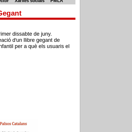
ctor
Xarxes socials
PMLA
 Gegant
rimer dissabte de juny.
reació d'un llibre gegant de
antil per a què els usuaris el