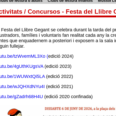
lubs de lectura d'adults
Clubs de lectura infantils
Mussol Le
ctivitats / Concursos - Festa del Llibre
 Festa del Llibre Gegant se celebra durant la tarda del p
·lustradors, famílies i voluntaris fan realitat cada any la c
ntes que enquadernem a posteriori i exposem a la sala inf
guin fullejar.
utu.be/tzWvemML3Xo (
edició 2024)
utu.be/4gUthKUgsVA
(edició 2023)
utu.be/1WUWxtQi5LA
(edició 2022)
utu.be/wJQHXdNYu4I
(edició 2021)
utu.be/gZadrh68H4U
(edició 2020 confinada)