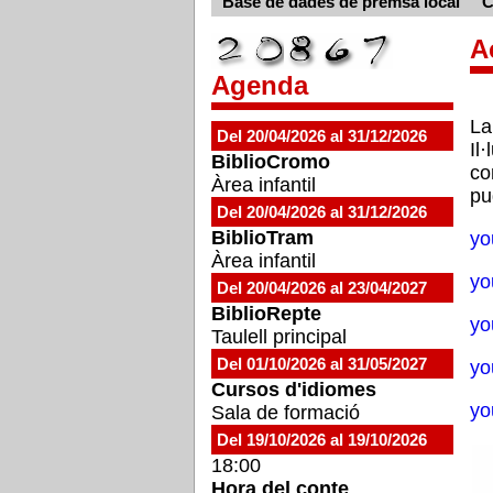
Base de dades de premsa local
C
A
Agenda
La
Del 20/04/2026 al 31/12/2026
Il
BiblioCromo
co
Àrea infantil
pu
Del 20/04/2026 al 31/12/2026
BiblioTram
yo
Àrea infantil
yo
Del 20/04/2026 al 23/04/2027
BiblioRepte
yo
Taulell principal
Del 01/10/2026 al 31/05/2027
yo
Cursos d'idiomes
yo
Sala de formació
Del 19/10/2026 al 19/10/2026
18:00
Hora del conte