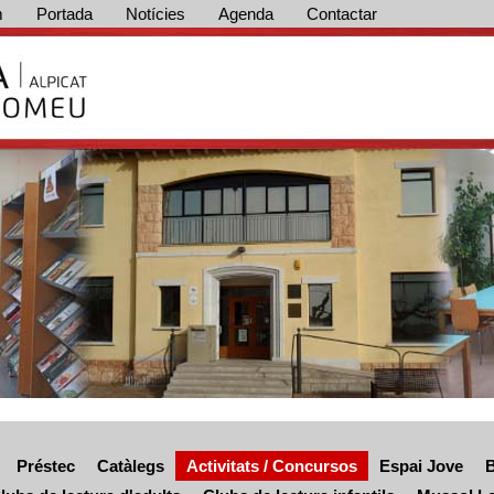
m
Portada
Notícies
Agenda
Contactar
Préstec
Catàlegs
Activitats / Concursos
Espai Jove
B