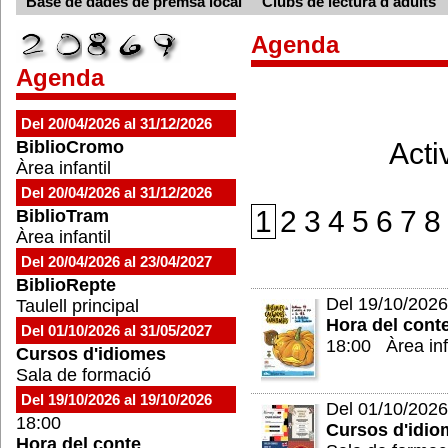
Base de dades de premsa local
Clubs de lectura d'adults
Agenda
Agenda
Del 20/04/2026 al 31/12/2026
BiblioCromo
Acti
Àrea infantil
Del 20/04/2026 al 31/12/2026
1
2
3
4
5
6
7
8
BiblioTram
Àrea infantil
Del 20/04/2026 al 23/04/2027
BiblioRepte
Del 19/10/2026
Taulell principal
Hora del cont
Del 01/10/2026 al 31/05/2027
18:00 Àrea inf
Cursos d'idiomes
Sala de formació
Del 19/10/2026 al 19/10/2026
Del 01/10/2026
18:00
Cursos d'idio
Hora del conte