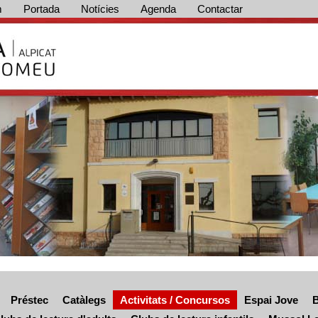
m
Portada
Notícies
Agenda
Contactar
Préstec
Catàlegs
Activitats / Concursos
Espai Jove
B