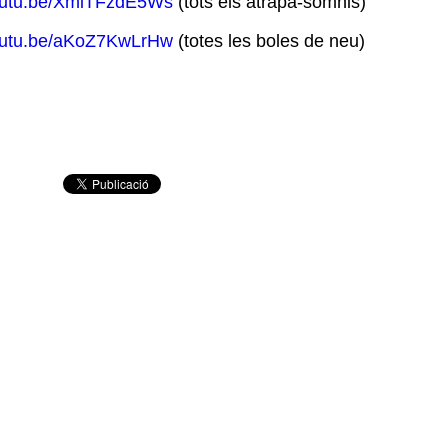
utu.be/XmiTFzdE5Ws
(tots els atrapa-somnis)
utu.be/aKoZ7KwLrHw
(totes les boles de neu)