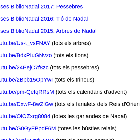
ses BiblioNadal 2017: Pessebres
ses BiblioNadal 2016: Tió de Nadal
ses BiblioNadal 2015: Arbres de Nadal
utu.be/Us-t_vsFNAY
(tots els arbres)
utu.be/BdxPIuGNvzo
(tots els tions)
utu.be/24PejC7f8zc
(tots els pessebres)
utu.be/2Bpb15OpYwI
(tots els trineus)
utu.be/pm-QefqRRsM
(tots els calendaris d'advent)
utu.be/DxwF-8wZlGw
(tots els fanalets dels Reis d'Orien
utu.be/OlOZxrg8084
(totes les garlandes de Nadal)
utu.be/G0GyFPpdF6M
(totes les bústies reials)