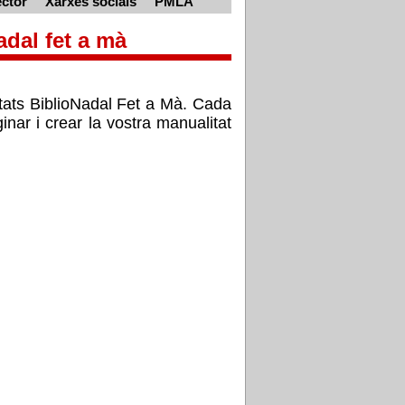
ctor
Xarxes socials
PMLA
adal fet a mà
itats BiblioNadal Fet a Mà. Cada
nar i crear la vostra manualitat