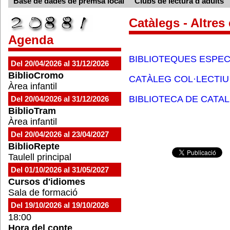
Base de dades de premsa local
Clubs de lectura d'adults
Catàlegs - Altres
Agenda
BIBLIOTEQUES ESPEC
Del 20/04/2026 al 31/12/2026
BiblioCromo
CATÀLEG COL·LECTIU
Àrea infantil
BIBLIOTECA DE CATA
Del 20/04/2026 al 31/12/2026
BiblioTram
Àrea infantil
Del 20/04/2026 al 23/04/2027
BiblioRepte
Taulell principal
Del 01/10/2026 al 31/05/2027
Cursos d'idiomes
Sala de formació
Del 19/10/2026 al 19/10/2026
18:00
Hora del conte