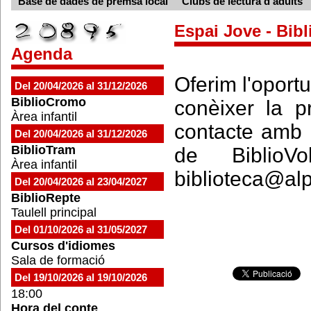
Base de dades de premsa local
Clubs de lectura d'adults
Espai Jove - Bibl
Agenda
Oferim l'oportu
Del 20/04/2026 al 31/12/2026
BiblioCromo
conèixer la p
Àrea infantil
contacte amb l
Del 20/04/2026 al 31/12/2026
BiblioTram
de BiblioV
Àrea infantil
biblioteca@al
Del 20/04/2026 al 23/04/2027
BiblioRepte
Taulell principal
Del 01/10/2026 al 31/05/2027
Cursos d'idiomes
Sala de formació
Del 19/10/2026 al 19/10/2026
18:00
Hora del conte