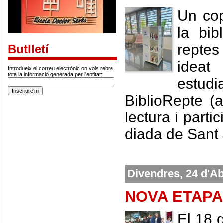
Un cop
la bib
reptes
Butlletí
ideat
Introdueix el correu electrònic on vols rebre
tota la informació generada per l'entitat:
estud
BiblioRepte (
lectura i parti
diada de Sant 
Divendres, 24 d'Ab
NOVA ETAPA
El 18 