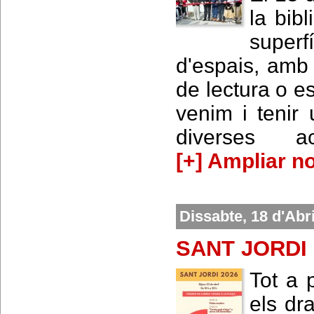
la bibl
superf
d'espais, amb 
de lectura o e
venim i tenir 
diverses ac
[+] Ampliar no
Dissabte, 18 d'Abr
SANT JORDI
Tot a p
els dra