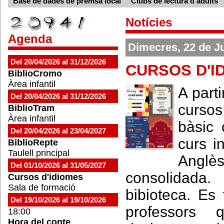
Base de dades de premsa local
Clubs de lectura d'adults
Notícies
Agenda
Dimecres, 22 de Ju
Del 20/04/2026 al 31/12/2026
CURSOS D'I
BiblioCromo
Àrea infantil
A part
Del 20/04/2026 al 31/12/2026
curso
BiblioTram
Àrea infantil
bàsic 
Del 20/04/2026 al 23/04/2027
curs i
BiblioRepte
Taulell principal
Anglè
Del 01/10/2026 al 31/05/2027
consolidada.
Cursos d'idiomes
Sala de formació
bibioteca. Es 
Del 19/10/2026 al 19/10/2026
professors
18:00
Hora del conte