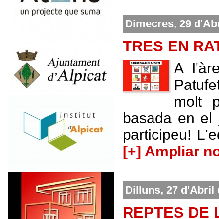
Dimecres, 29 d'Abr
TRES EN RA
A l'àr
Patufet
molt 
basada en el j
participeu! L
[+] Ampliar no
Dilluns, 27 d'Abril
REPTES DE 