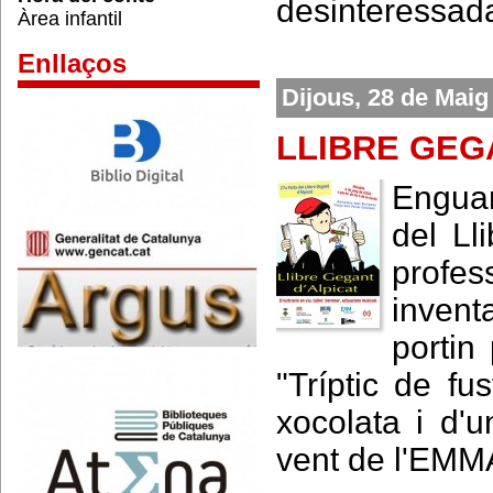
desinteressada
Àrea infantil
Enllaços
Dijous, 28 de Maig
LLIBRE GEG
Enguan
del Ll
profess
invent
portin
"Tríptic de f
xocolata i d'
vent de l'EMMA