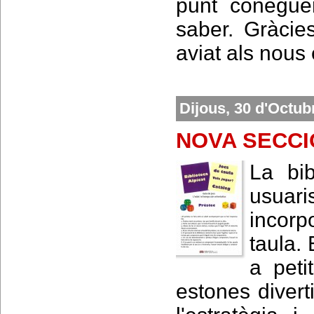
punt conegue
saber. Gràcie
aviat als nous
Dijous, 30 d'Octub
NOVA SECCI
La bib
usuar
incorp
taula.
a peti
estones divert