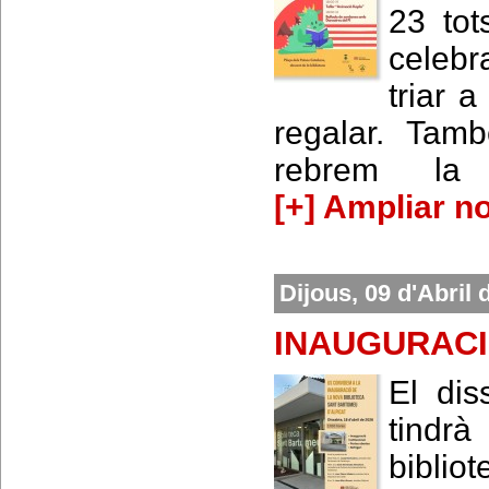
23 tot
celebr
triar a
regalar. Tamb
rebrem la 
[+] Ampliar no
Dijous, 09 d'Abril 
INAUGURAC
El dis
tindrà
biblio