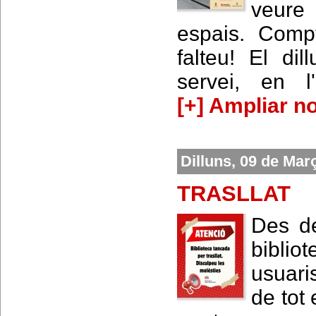
veure
espais. Comp
falteu! El d
servei, en l
[+] Ampliar no
Dilluns, 09 de Mar
TRASLLAT
Des de
biblio
usuaris
de tot 