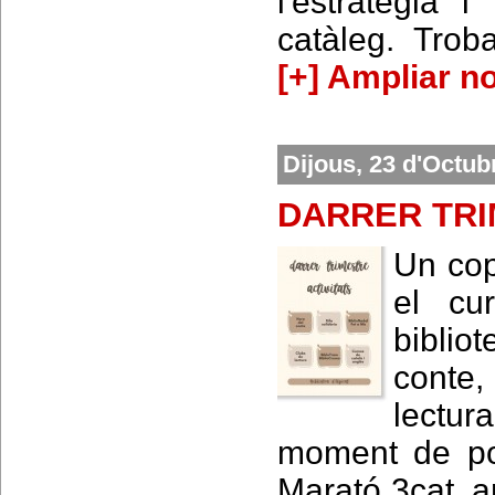
l'estratègia i
catàleg. Trob
[+] Ampliar no
Dijous, 23 d'Octub
DARRER TR
Un cop
el cu
biblio
conte,
lectur
moment de pos
Marató 3cat, a