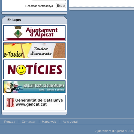
Recordar contrasenya
Enllaços
Portada
Contactar
Mapa web
Avís Legal
Ajuntament d'Alpicat © 200