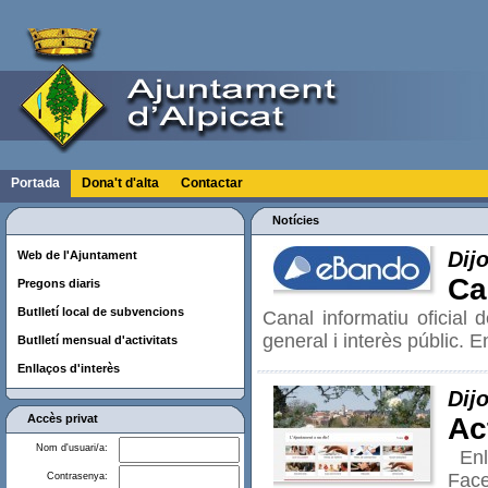
Portada
Dona't d'alta
Contactar
Notícies
Dij
Web de l'Ajuntament
Ca
Pregons diaris
Butlletí local de subvencions
Canal informatiu oficial 
general i interès públic.
Butlletí mensual d'activitats
Enllaços d'interès
Dij
Accès privat
Ac
Nom d'usuari/a:
Enll
Face
Contrasenya: