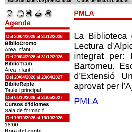
Base de dades de premsa local
Clubs de lectura d'adults
PMLA
Agenda
La Biblioteca 
Del 20/04/2026 al 31/12/2026
BiblioCromo
Lectura d'Alpi
Àrea infantil
integrat per:
Del 20/04/2026 al 31/12/2026
BiblioTram
Bartomeu, Esco
Àrea infantil
d'Extensió Uni
Del 20/04/2026 al 23/04/2027
BiblioRepte
aprovat per l'
Taulell principal
Del 01/10/2026 al 31/05/2027
PMLA
Cursos d'idiomes
Sala de formació
Del 19/10/2026 al 19/10/2026
18:00
Hora del conte